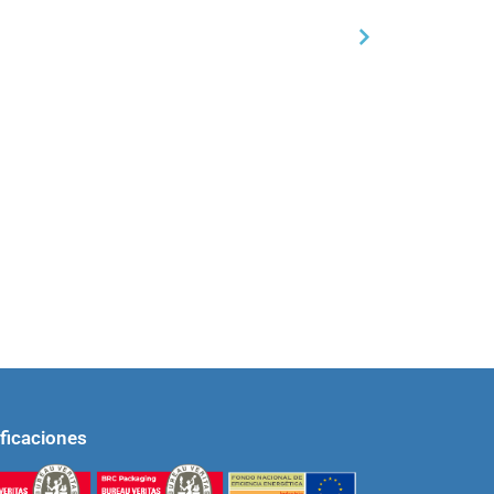
SIGUIENTE
¿Qué envase es el idóneo para tu producto?
ificaciones