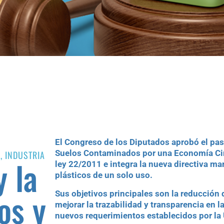
El Congreso de los Diputados aprobó el pa
Suelos Contaminados por una Economía Circ
N
,
INDUSTRIA
y la
ley 22/2011 e integra la nueva directiva mar
plásticos de un solo uso.
os y
Sus objetivos principales son la reducción
mejorar la trazabilidad y transparencia en l
nuevos requerimientos establecidos por la U