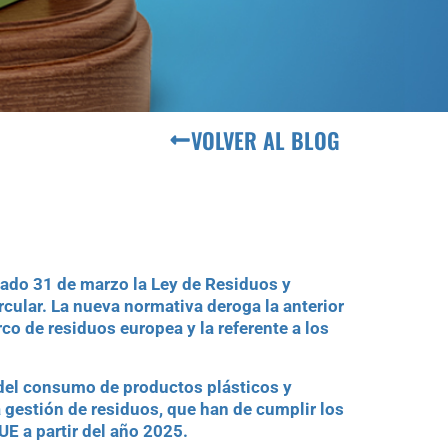
VOLVER AL BLOG
sado 31 de marzo la Ley de Residuos y
ular. La nueva normativa deroga la anterior
co de residuos europea y la referente a los
 del consumo de productos plásticos y
a gestión de residuos, que han de cumplir los
E a partir del año 2025.