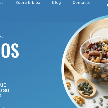
es
Sobre Biblox
Blog
Contacto
KS
COS
QUE
O SU
.