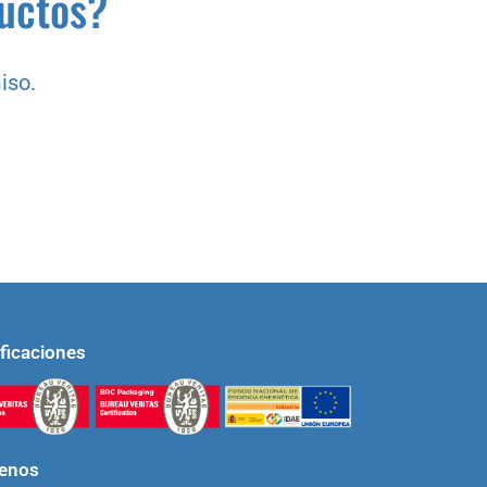
ductos?
iso.
ificaciones
uenos