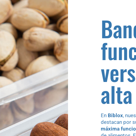
Ban
func
vers
alta
En
Biblox
, nue
destacan por 
máxima funcio
de alimentos. 