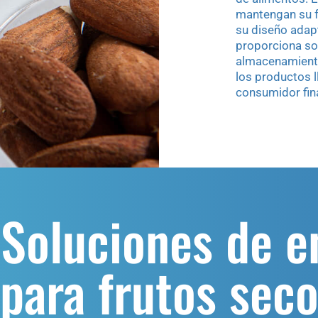
mantengan su f
su diseño adap
proporciona sol
almacenamiento
los productos 
consumidor fina
 Soluciones de 
 para frutos seco