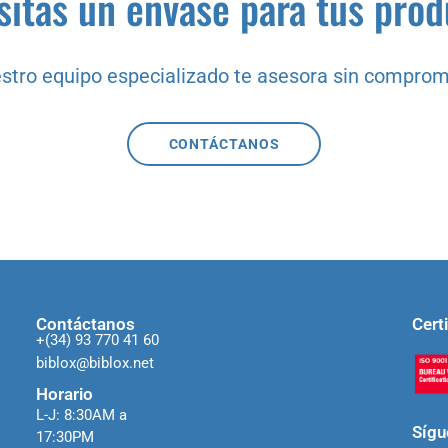
itas un envase para tus pro
stro equipo especializado te asesora sin comprom
CONTÁCTANOS
Contáctanos
Cert
+(34) 93 770 41 60
biblox@biblox.net
Horario
L-J: 8:30AM a
Síg
17:30PM