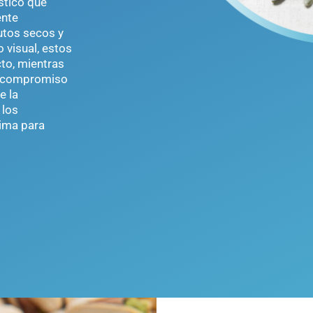
stico que
ente
utos secos y
 visual, estos
cto, mientras
ro compromiso
e la
 los
tima para