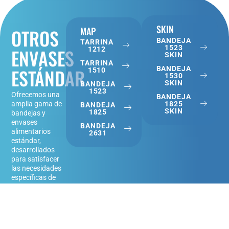
SKIN
OTROS
MAP
BANDEJA
TARRINA
1523
ENVASES
1212
SKIN
TARRINA
ESTÁNDAR
BANDEJA
1510
1530
SKIN
BANDEJA
1523
Ofrecemos una
BANDEJA
1825
amplia gama de
BANDEJA
SKIN
1825
bandejas y
envases
BANDEJA
alimentarios
2631
estándar,
desarrollados
para satisfacer
las necesidades
específicas de
diversas
aplicaciones
dentro del sector
alimentario.
Nuestros