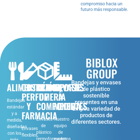
compromiso hacia un
futuro más responsable.
BIBLOX
GROUP
Bandejas y envases
ENVASES
ALIMENTACIÓN
COSMÉTICA,
TRANSPORTE
de plástico
A
PERFUMERÍA
DE
sostenible
Bandejas
presentes en una
MEDIDA
Y
COMPONENTES
estándar
amplia variedad de
FARMACIA
y a
productos de
Nuestro
Envases
medida,
diferentes sectores.
equipo
de
diseñadas
Envases
de
plástico
con los
flexibles,
expertos
termoformados
más