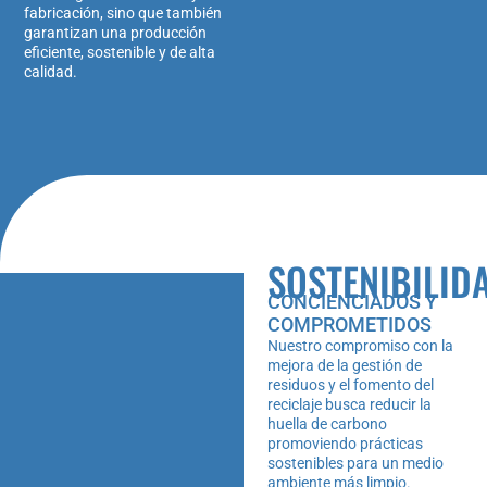
fabricación, sino que también
garantizan una producción
eficiente, sostenible y de alta
calidad.
SOSTENIBILID
CONCIENCIADOS Y
COMPROMETIDOS
Nuestro compromiso con la
mejora de la gestión de
residuos y el fomento del
reciclaje busca reducir la
huella de carbono
promoviendo prácticas
sostenibles para un medio
ambiente más limpio.