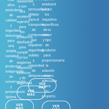
resistentes
analizará
y
altos
y con
para ti
termosellados
estándares
una
los
idelaes
de
excelente
requisitos
para el
calidad
sujeción
específicos
transporte
y
para
de tu
de
seguridad.
los
sector
componentes
Soluciones
productos,
y tipo
que
para
diseñados
de
requieren
una
para
producto
seguridad,
amplia
cumplir
para
solidez
variedad
con los
proporcionarte
y
de
exigentes
la
capacidad
productos,
requisitos
solución
de
asegurando
estéticos
más
almacenamiento.
su
y de
adecuada
conservación
seguridad.
VER
para
y
MÁS
tu
VER
presentación
MÁS
proyecto.
óptima.
VER
VER
MÁS