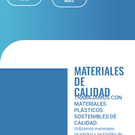
MÁS
MATERIALES
DE
CALIDAD
TRABAJAMOS CON
MATERIALES
PLÁSTICOS
SOSTENIBLES DE
CALIDAD.
Utilizamos materiales
reciclados y reciclables de