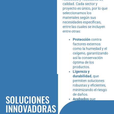
calidad. Cada sector y
proyecto es único, por lo que
seleccionamos los
materiales según sus
necesidades específicas,
entre las cuales se incluyen
entre otras:
Protección
contra
factores externos
como la humedad y el
oxígeno, garantizando
así la conservación
óptima de los
productos.
Ligereza y
durabilidad
, que
permiten soluciones
robustas y eficientes,
minimizando el riesgo
de daños.
SOLUCIONES
Acabados
que
aseguran una
INNOVADORAS
presentación
atractiva y funcional,