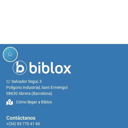
¿Necesitas un envase
CONTÁCTANOS
especializado te
para tus productos?
asesora sin
compromiso.
C/ Salvador Seguí, 3
Polígono Industrial, Sant Ermengol
08630 Abrera (Barcelona)
Cómo llegar a Biblox
Contáctanos
+(34) 93 770 41 60