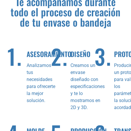
Te acompañamos durante
todo el proceso de creación
de tu envase o bandeja
ASESORAMIENTO
DISEÑO
PROT
Analizamos
Creamos un
Produc
tus
envase
un proto
necesidades
diseñado con
para val
para ofrecerte
especificaciones
los
la mejor
y te lo
parámet
solución.
mostramos en
la soluc
2D y 3D.
acordad