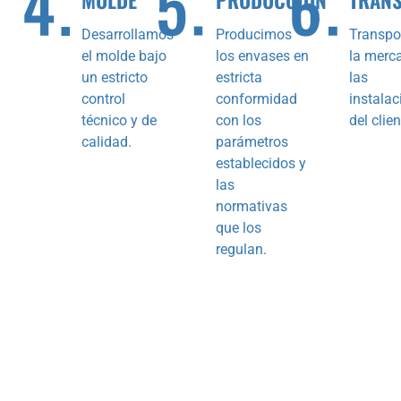
MOLDE
PRODUCCIÓN
TRAN
Desarrollamos
Producimos
Transp
el molde bajo
los envases en
la merc
un estricto
estricta
las
control
conformidad
instalac
técnico y de
con los
del clien
calidad.
parámetros
establecidos y
las
normativas
que los
regulan.
Nuestro equipo