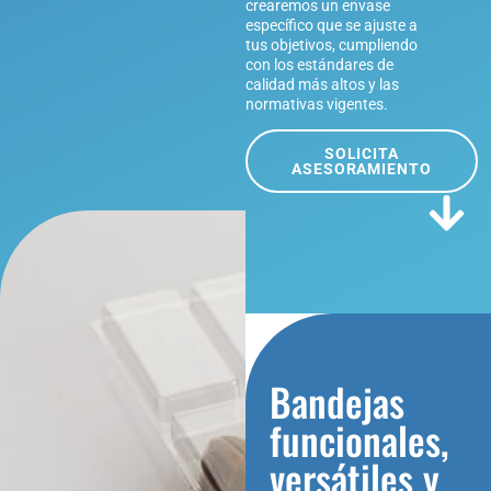
crearemos un envase
específico que se ajuste a
tus objetivos, cumpliendo
con los estándares de
calidad más altos y las
normativas vigentes.
SOLICITA
ASESORAMIENTO
Bandejas
funcionales,
versátiles y